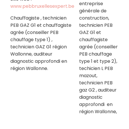
entreprise
www.pebbruxellesexpert.be
générale de
Chauffagiste , technicien
construction,
PEB GAZ G1 et chauffagiste
technicien PEB
agrée (conseiller PEB
GAZ G1 et
chauffage type 1) ,
chauffagiste
technicien GAZ G1 région
agrée (conseiller
Wallonne, auditeur
PEB chauffage
diagnostic approfondi en
type 1 et type 2),
région Wallonne.
techicien L PEB
mazout,
technicien PEB
gaz G2 , auditeur
diagnostic
approfondi en
région Wallonne,