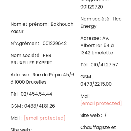
001129720
Nom société : Hco
Nom et prénom : Bakhouch
Energy
Yassir
Adresse :
Av.
N°Agrément : 001229642
Albert Ier 54 à
1342 Limelette
Nom société : PEB
BRUXELLES EXPERT
Tél : 010/41.27.57
Adresse : Rue du Pépin 45/6
GSM :
à 1000 Bruxelles
0473/22.15.00
Tél : 02/454.54.44
Mail :
[email protected]
GSM : 0488/41.81.26
Site web : /
Mail :
[email protected]
Chauffagiste et
Site web :